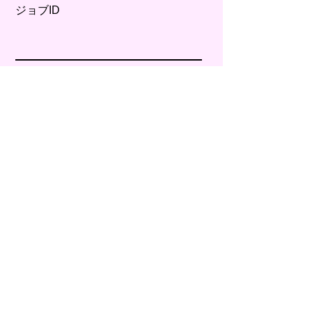
ジョブID
CVリンク
カバーレター（200字以内）
応募