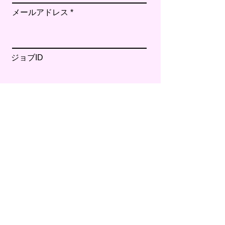
メールアドレス
ジョブID
CVリンク
カバーレター（200字以内）
応募